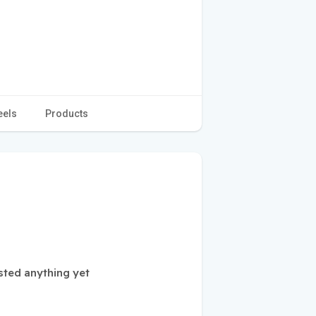
eels
Products
sted anything yet