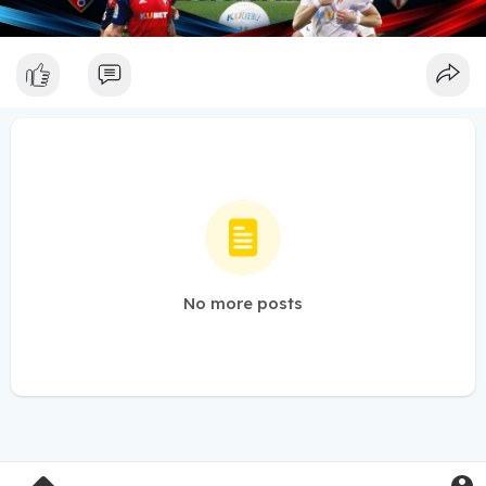
No more posts