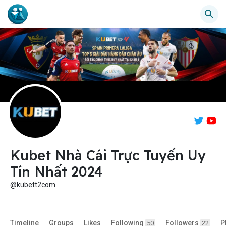
Kubet Nhà Cái Trực Tuyến Uy
Tín Nhất 2024
@kubett2com
Timeline
Groups
Likes
Following
Followers
P
50
22