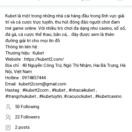
Kubet là một trong những nhà cái hàng đầu trong lĩnh vực giải
trí và cá cược trực tuyến, thu hút đông đảo người chơi đam
mê game online. Với nhiều trò chơi đa dạng như casino, xổ số,
đá gà, cá cược thể thao, bắn cá,… đây được xem là thiên
đường giải trí cho mọi tín đồ
Thông tin liên hệ :
Thương hiệu : Kubet
Website : https://kubett2.com/
Địa chỉ : 40 Nguyễn Công Trứ, Ngô Thì Nhậm, Hai Bà Trưng, Hà
Nội, Việt Nam
Hotline : 0974857444
Email : kubett2com@gmail.com
Hastag : #kubett2com , #kubet , #nhacaikubet ,
#trangchukubet , #kubetuytin, #cacuockubet , #kubetcasino
50 Following
22 Followers
2 posts