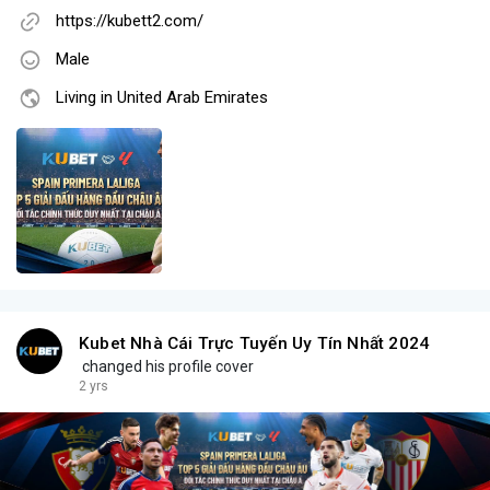
https://kubett2.com/
Male
Living in United Arab Emirates
Kubet Nhà Cái Trực Tuyến Uy Tín Nhất 2024
changed his profile cover
2 yrs