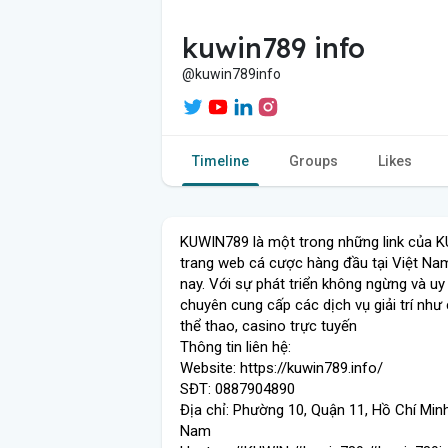
kuwin789 info
@kuwin789info
Timeline
Groups
Likes
KUWIN789 là một trong những link của 
trang web cá cược hàng đầu tại Việt Na
nay. Với sự phát triển không ngừng và uy t
chuyên cung cấp các dịch vụ giải trí như
thể thao, casino trực tuyến
Thông tin liên hệ:
Website: https://kuwin789.info/
SĐT: 0887904890
Địa chỉ: Phường 10, Quận 11, Hồ Chí Minh
Nam