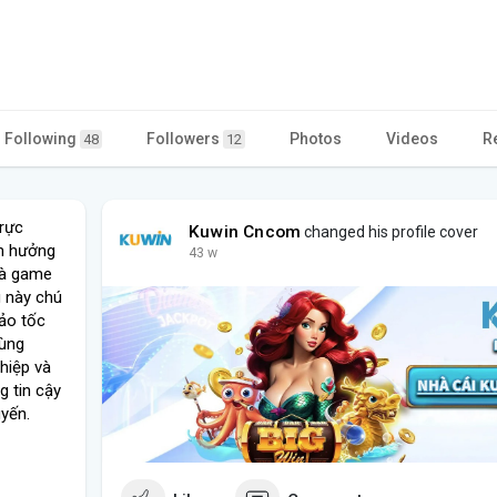
Following
Followers
Photos
Videos
R
48
12
trực
Kuwin Cncom
changed his profile cover
ận hưởng
43 w
 và game
g này chú
ảo tốc
cùng
hiệp và
g tin cậy
yến.