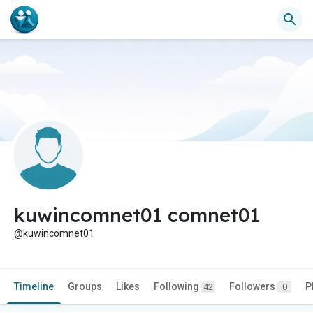
kuwincomnet01 comnet01
@kuwincomnet01
Timeline
Groups
Likes
Following
Followers
P
42
0