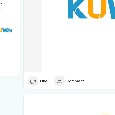
hú
m
Like
Comment