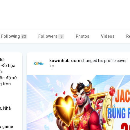
Following
Followers
Photos
Videos
R
30
9
từ
kuwinhub com
changed his profile cover
. Đồ họa
1 y
ải
tốc độ xử
g trọn
n, Nhà
p game