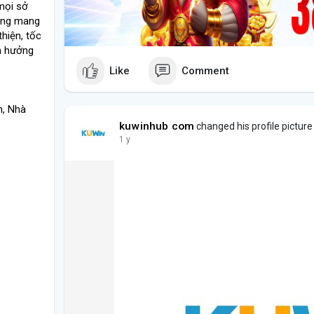
mọi sở
động mang
thiện, tốc
n hưởng
Like
Comment
n, Nhà
kuwinhub com
changed his profile picture
1 y