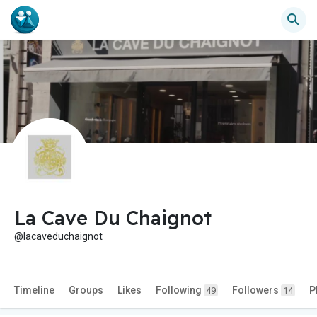
La Cave Du Chaignot
@lacaveduchaignot
Timeline
Groups
Likes
Following
Followers
P
49
14