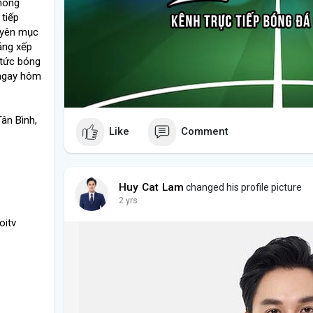
không
 tiếp
uyên mục
bảng xếp
 tức bóng
 ngay hôm
ân Bình,
Like
Comment
Huy Cat Lam
changed his profile picture
2 yrs
oitv