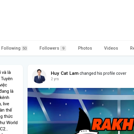
Following
Followers
Photos
Videos
R
50
9
 và là
Huy Cat Lam
changed his profile cover
à Tuyên
2 yrs
việc
đang là
 kênh
 live
oàn thế
ng thức
 như World
C2...