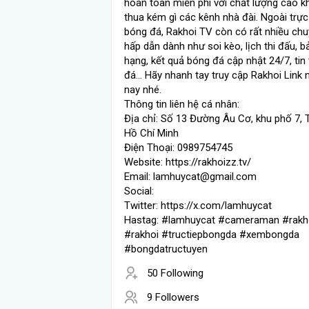
hoàn toàn miễn phí với chất lượng cao 
thua kém gì các kênh nhà đài. Ngoài trực
bóng đá, Rakhoi TV còn có rất nhiều ch
hấp dẫn dành như soi kèo, lịch thi đấu, 
hạng, kết quả bóng đá cập nhật 24/7, tin
đá... Hãy nhanh tay truy cập Rakhoi Link
nay nhé.
Thông tin liên hệ cá nhân:
Địa chỉ: Số 13 Đường Âu Cơ, khu phố 7, T
Hồ Chí Minh
Điện Thoại: 0989754745
Website: https://rakhoizz.tv/
Email: lamhuycat@gmail.com
Social:
Twitter: https://x.com/lamhuycat
Hastag: #lamhuycat #cameraman #rakh
#rakhoi #tructiepbongda #xembongda
#bongdatructuyen
50 Following
9 Followers