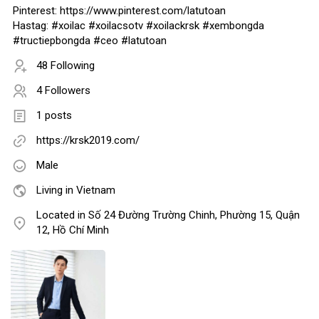
Pinterest: https://www.pinterest.com/latutoan
Hastag: #xoilac #xoilacsotv #xoilackrsk #xembongda
#tructiepbongda #ceo #latutoan
48 Following
4 Followers
1 posts
https://krsk2019.com/
Male
Living in Vietnam
Located in Số 24 Đường Trường Chinh, Phường 15, Quận
12, Hồ Chí Minh