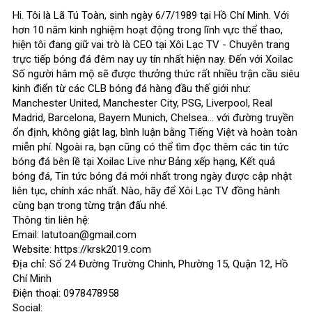
Hi. Tôi là Lã Tú Toàn, sinh ngày 6/7/1989 tại Hồ Chí Minh. Với
hơn 10 năm kinh nghiệm hoạt động trong lĩnh vực thể thao,
hiện tôi đang giữ vai trò là CEO tại Xôi Lạc TV - Chuyên trang
trực tiếp bóng đá đêm nay uy tín nhất hiện nay. Đến với Xoilac
Số người hâm mộ sẽ được thưởng thức rất nhiều trận cầu siêu
kinh điển từ các CLB bóng đá hàng đầu thế giới như:
Manchester United, Manchester City, PSG, Liverpool, Real
Madrid, Barcelona, Bayern Munich, Chelsea... với đường truyền
ổn định, không giật lag, bình luận bằng Tiếng Việt và hoàn toàn
miễn phí. Ngoài ra, bạn cũng có thể tìm đọc thêm các tin tức
bóng đá bên lề tại Xoilac Live như Bảng xếp hạng, Kết quả
bóng đá, Tin tức bóng đá mới nhất trong ngày được cập nhật
liên tục, chính xác nhất. Nào, hãy để Xôi Lạc TV đồng hành
cùng bạn trong từng trận đấu nhé.
Thông tin liên hệ:
Email: latutoan@gmail.com
Website: https://krsk2019.com
Địa chỉ: Số 24 Đường Trường Chinh, Phường 15, Quận 12, Hồ
Chí Minh
Điện thoại: 0978478958
Social: