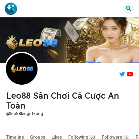
Leo88 Sân Chơi Cá Cược An
Toàn
@leo88kingofkong
Timeline
Groups
Likes
Following
Followers
P
50
6