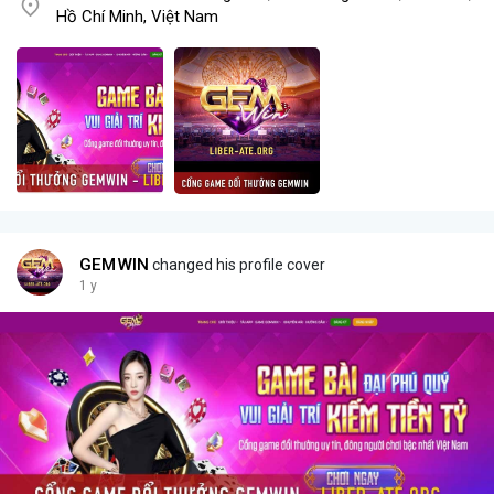
Hồ Chí Minh, Việt Nam
GEMWIN
changed his profile cover
1 y