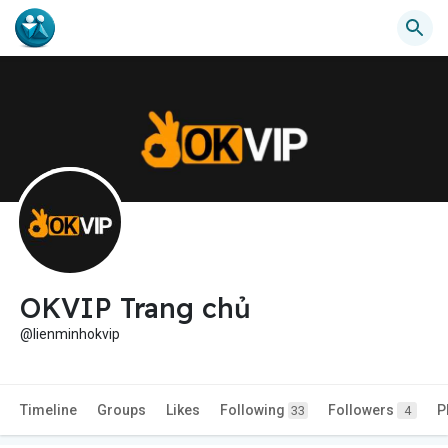
OKVIP Trang chủ
@lienminhokvip
Timeline
Groups
Likes
Following
Followers
P
33
4