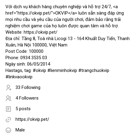
Với dịch vụ khách hàng chuyên nghiệp và hỗ trợ 24/7, <a
href="https://okvip.pet/">OKVIP</a> luôn sẵn sàng đáp ứng
mọi nhu cầu và yêu cầu của người chơi, đảm bảo rằng trải
nghiệm chơi game của họ luôn được quan tâm và hỗ trợ.
Website: https://okvip.pet/
Địa chỉ: Tầng 8, Toà nhà Licogi 13 - 164 Khuất Duy Tiến, Thanh
Xuân, Hà Nội 100000, Việt Nam
Post Code: 100000
Phone: 0934 3535 03
Ngày sinh: 06/05/2014
Hastags, tag: #okvip #lienminhokvip #trangchuokvip
#linkvaookvip
33 Following
4 Followers
5 posts
https://okvip.pet/
Male