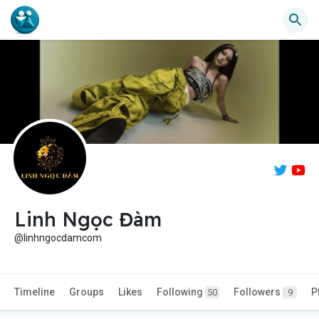
Linh Ngọc Đàm
@linhngocdamcom
Timeline
Groups
Likes
Following
Followers
P
50
9