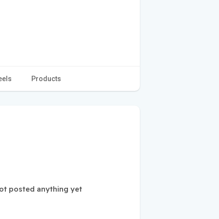
eels
Products
ot posted anything yet