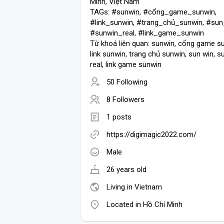
Minh, Việt Nam
TAGs: #sunwin, #cổng_game_sunwin,
#link_sunwin, #trang_chủ_sunwin, #sun
#sunwin_real, #link_game_sunwin
Từ khoá liên quan: sunwin, cổng game s
link sunwin, trang chủ sunwin, sun win, s
real, link game sunwin
50 Following
8 Followers
1 posts
https://digimagic2022.com/
Male
26 years old
Living in Vietnam
Located in Hồ Chí Minh