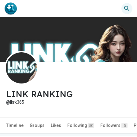
LINK RANKING
@lkrk365
Timeline
Groups
Likes
Following
Followers
P
50
5