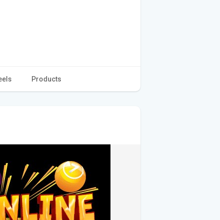
eels
Products