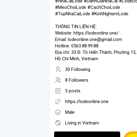
#NhaCaiLode #DanhGiaNhaCai #LodeDo
#MeoChoiLode #CachChoiLode
#TopNhaCaiLode #KinhNghiemLode
THÔNG TIN LIÊN HỆ:
Website: https://lodeonline.one/
Email: lodeonline.one@gmail.com
Hotline: 0563.88.99.88
Địa chỉ: 33 Đ. Tô Hiến Thành, Phường 13,
Hồ Chí Minh, Vietnam
30 Following
8 Followers
3 posts
https://lodeonline.one
Male
Living in Vietnam