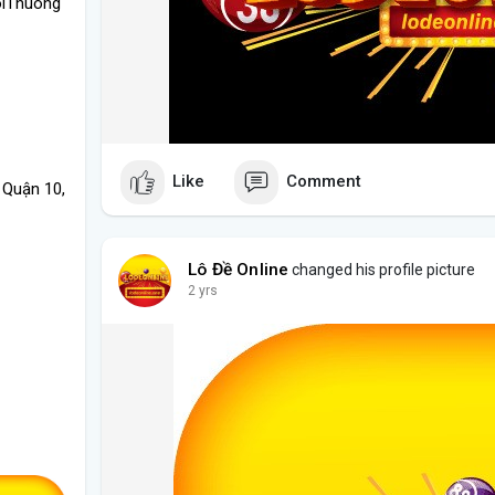
iThuong
Like
Comment
 Quận 10,
Lô Đề Online
changed his profile picture
2 yrs