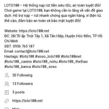
LOTO188 – Hệ thống nạp rút tiền siêu tốc, an toàn tuyệt đối!
Chơi game tại LOTO188, bạn không cần lo lắng về vấn đề giao
dịch. Hỗ trợ nạp – rút nhanh chóng qua ngân hàng, ví điện tử,
thẻ cào, đảm bảo an toàn và bảo mật tuyệt đối!
Website: https://loto188i.net
ĐC: 28/7D ấp Thới Tây 1, Xã Tân Hiệp, Huyện Hóc Môn, TP Hồ
Chí Minh
SĐT: 0936 765 187
Email: contact@loto188i.net
Hastags: #loto188 #xoso_loto188 #loto188inet
#loto188_casino #loto188_nohu #loto188_thethao
#loto188_banca #loto188_xoso
50 Following
13 Followers
3 posts
https://loto188i.net