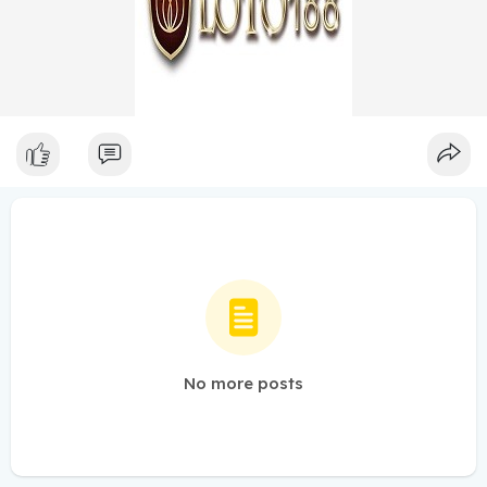
No more posts