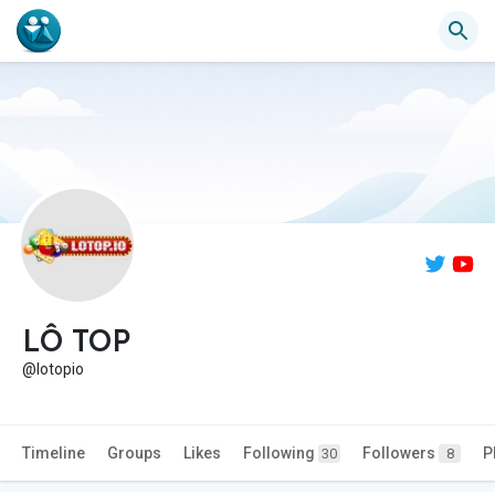
LÔ TOP
@lotopio
Timeline
Groups
Likes
Following
Followers
P
30
8