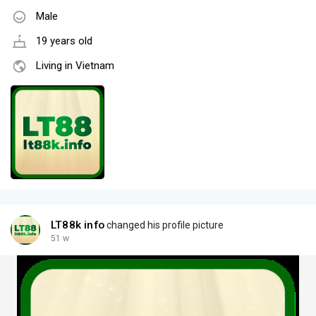
Male
19 years old
Living in Vietnam
LT88k info
changed his profile picture
51 w