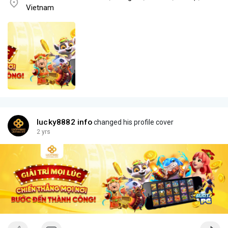
Vietnam
lucky8882 info
changed his profile cover
2 yrs