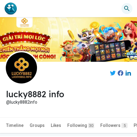
lucky8882 info
@lucky8882info
Timeline
Groups
Likes
Following
Followers
P
30
5