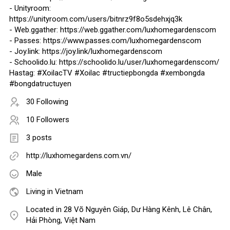
- Unityroom:
https://unityroom.com/users/bitnrz9f8o5sdehxjq3k
- Web.ggather: https://web.ggather.com/luxhomegardenscom
- Passes: https://www.passes.com/luxhomegardenscom
- Joy.link: https://joy.link/luxhomegardenscom
- Schoolido.lu: https://schoolido.lu/user/luxhomegardenscom/
Hastag: #XoilacTV #Xoilac #tructiepbongda #xembongda
#bongdatructuyen
30 Following
10 Followers
3 posts
http://luxhomegardens.com.vn/
Male
Living in Vietnam
Located in 28 Võ Nguyên Giáp, Dư Hàng Kênh, Lê Chân,
Hải Phòng, Việt Nam