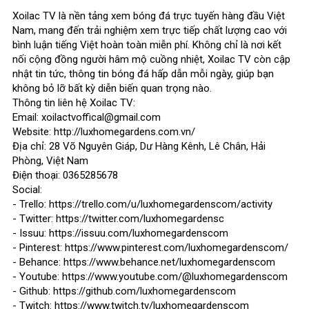
Xoilac TV là nền tảng xem bóng đá trực tuyến hàng đầu Việt
Nam, mang đến trải nghiệm xem trực tiếp chất lượng cao với
bình luận tiếng Việt hoàn toàn miễn phí. Không chỉ là nơi kết
nối cộng đồng người hâm mộ cuồng nhiệt, Xoilac TV còn cập
nhật tin tức, thông tin bóng đá hấp dẫn mỗi ngày, giúp bạn
không bỏ lỡ bất kỳ diễn biến quan trọng nào.
Thông tin liên hệ Xoilac TV:
Email: xoilactvoffical@gmail.com
Website: http://luxhomegardens.com.vn/
Địa chỉ: 28 Võ Nguyên Giáp, Dư Hàng Kênh, Lê Chân, Hải
Phòng, Việt Nam
Điện thoại: 0365285678
Social:
- Trello: https://trello.com/u/luxhomegardenscom/activity
- Twitter: https://twitter.com/luxhomegardensc
- Issuu: https://issuu.com/luxhomegardenscom
- Pinterest: https://www.pinterest.com/luxhomegardenscom/
- Behance: https://www.behance.net/luxhomegardenscom
- Youtube: https://www.youtube.com/@luxhomegardenscom
- Github: https://github.com/luxhomegardenscom
- Twitch: https://www.twitch.tv/luxhomegardenscom