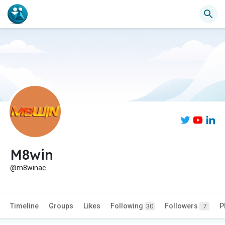
M8win
@m8winac
Timeline
Groups
Likes
Following
Followers
P
30
7