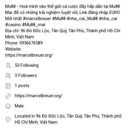
Mu88 - Hoà mình vào thế giới cá cược đầy hấp dẫn tại Mu88
Mar để có những trải nghiệm tuyệt vời, Link đăng nhập EURO
Mới nhất #marcelbreuer #Mu88 #nha_cai_Mu88 #nha_cai
#casino #Mu88_mar
Địa chỉ: 96 Đô Đốc Lộc, Tân Quý, Tân Phú, Thành phố Hồ Chí
Minh, Việt Nam
Phone: 0956676589
Website:
https://marcelbreuer.org/
53 Following
3 Followers
1 posts
https://marcelbreuer.org/
Male
Located in 96 Đô Đốc Lộc, Tân Quý, Tân Phú, Thành phố
Hồ Chí Minh, Việt Nam