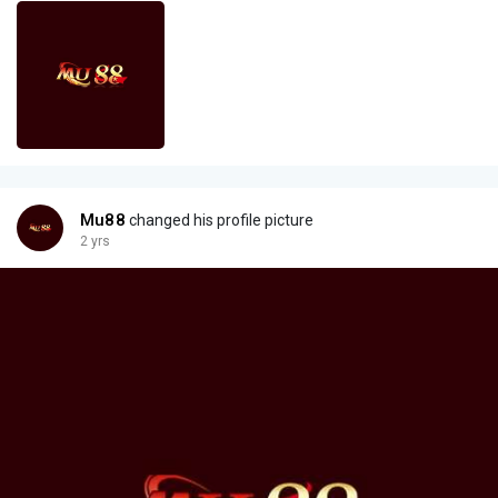
Mu88
changed his profile picture
2 yrs