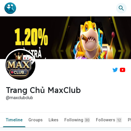
Trang Chủ MaxClub
@maxclubclub
Timeline
Groups
Likes
Following
Followers
P
30
12