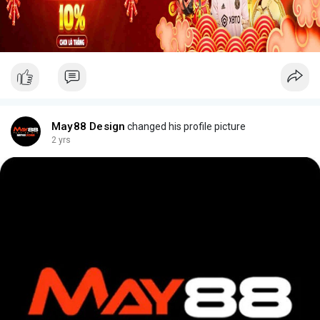
May88 Design
changed his profile picture
2 yrs