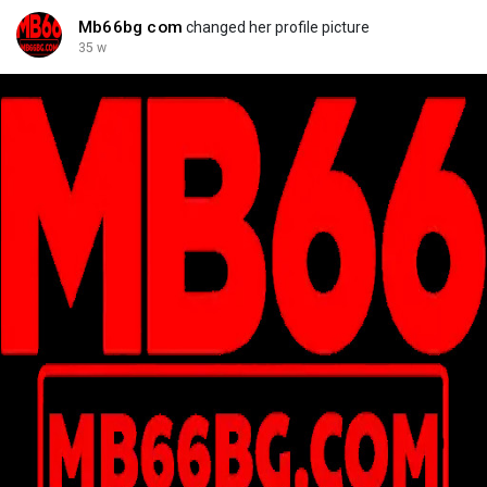
Mb66bg com
changed her profile picture
35 w