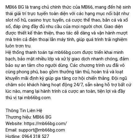
MB66 BG là trang chủ chính thức của MB66, mang đến hệ sinh
thái giải trí trực tuyến toàn diện với các hạng mục nổi bật như
slot nổ hũ, casino trực tuyến, cá cược thể thao, bắn cá và xổ
số, đáp ứng đầy đủ nhu cầu của mọi người chơi. Giao diện
được thiết kế thân thiện, thao tác dễ dàng và vận hành mượt
mà trên cả điện thoại lẫn máy tính, giúp quá trình trải nghiệm
luôn trơn tru.
Hệ thống thanh toán tại mb66bg.com được triển khai minh
bạch, bảo mật nhiều lớp và xử lý giao dịch nhanh chóng, đảm
bảo sự an tâm cho người dùng. Các chương trình ưu đãi vô
cùng phong phú, bao gồm thưởng tân thủ, hoàn trả và loạt
khuyến mãi định kỳ giúp gia tăng cơ hội chiến thắng. Đội ngũ
chăm sóc khách hàng hoạt động 24/7, sẵn sàng hỗ trợ bất cứ
lúc nào, mang lại hành trình cá cược an toàn, tiện lợi và đầy
thú vị tại mb66bg.com.
Thông Tin Liên Hệ
Thương hiệu: MB66 BG
Website: https://mb66bg.com/
Email: support@mb66bg.com
Hotline: 0964 318 527