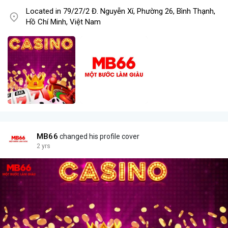
Located in 79/27/2 Đ. Nguyễn Xí, Phường 26, Bình Thạnh,
Hồ Chí Minh, Việt Nam
MB66
changed his profile cover
2 yrs