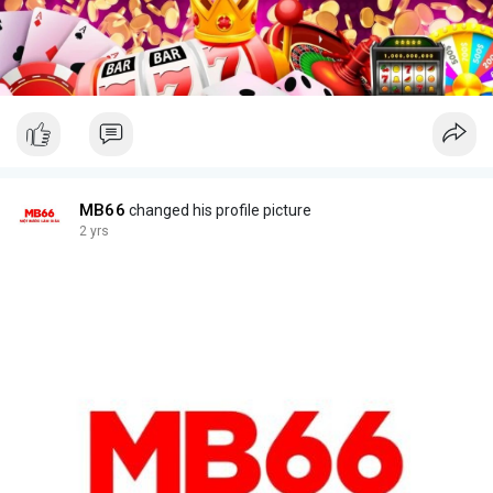
MB66
changed his profile picture
2 yrs