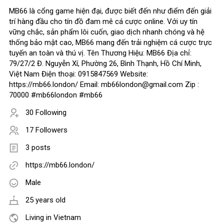
MB66 là cổng game hiện đại, được biết đến như điểm đến giải
trí hàng đầu cho tín đồ đam mê cá cược online. Với uy tín
vững chắc, sản phẩm lôi cuốn, giao dịch nhanh chóng và hệ
thống bảo mật cao, MB66 mang đến trải nghiệm cá cược trực
tuyến an toàn và thú vị. Tên Thương Hiệu: MB66 Địa chỉ:
79/27/2 Đ. Nguyễn Xí, Phường 26, Bình Thạnh, Hồ Chí Minh,
Việt Nam Điện thoại: 0915847569 Website:
https://mb66.london/ Email: mb66london@gmail.com Zip :
70000 #mb66london #mb66
30 Following
17 Followers
3 posts
https://mb66.london/
Male
25 years old
Living in Vietnam