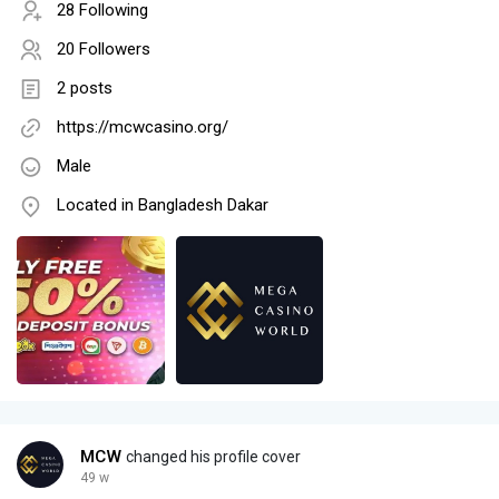
28 Following
20 Followers
2 posts
https://mcwcasino.org/
Male
Located in Bangladesh Dakar
MCW
changed his profile cover
49 w