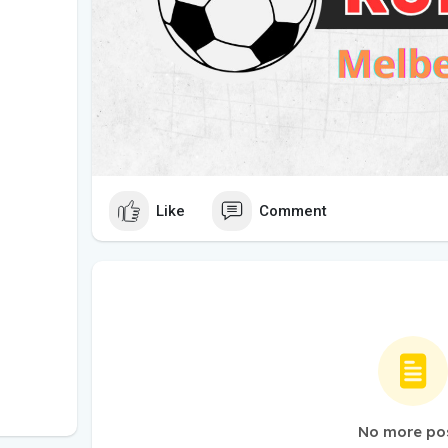
Like
Comment
No more po