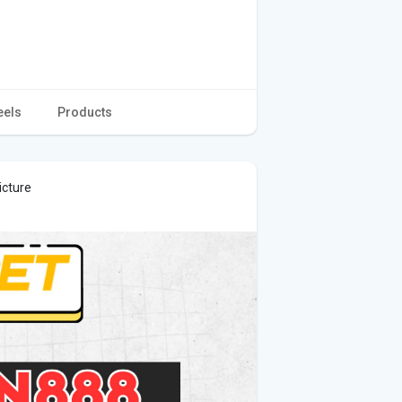
eels
Products
icture