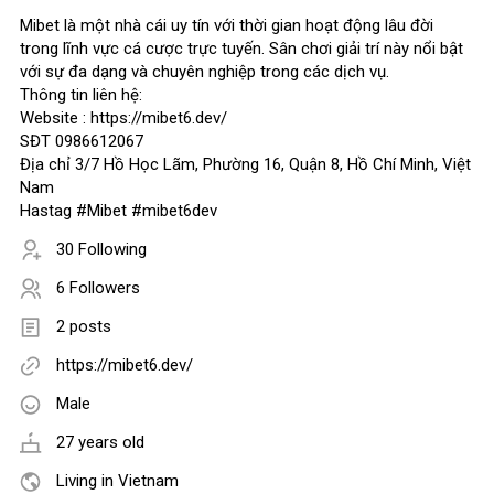
Mibet là một nhà cái uy tín với thời gian hoạt động lâu đời
trong lĩnh vực cá cược trực tuyến. Sân chơi giải trí này nổi bật
với sự đa dạng và chuyên nghiệp trong các dịch vụ.
Thông tin liên hệ:
Website : https://mibet6.dev/
SĐT 0986612067
Địa chỉ 3/7 Hồ Học Lãm, Phường 16, Quận 8, Hồ Chí Minh, Việt
Nam
Hastag #Mibet #mibet6dev
30 Following
6 Followers
2 posts
https://mibet6.dev/
Male
27 years old
Living in Vietnam