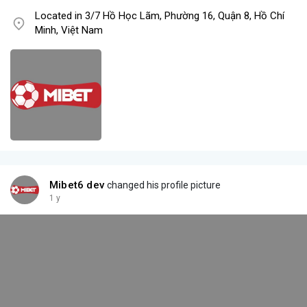
Located in 3/7 Hồ Học Lãm, Phường 16, Quận 8, Hồ Chí
Minh, Việt Nam
Mibet6 dev
changed his profile picture
1 y