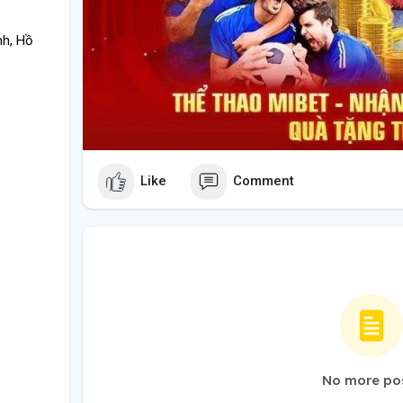
nh, Hồ
Like
Comment
No more po