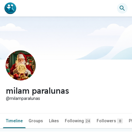
milam paralunas
@milamparalunas
Timeline
Groups
Likes
Following
Followers
P
24
8