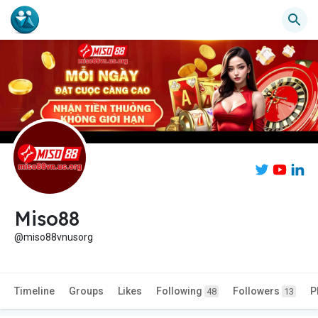
Miso88
@miso88vnusorg
Timeline
Groups
Likes
Following
Followers
P
48
13