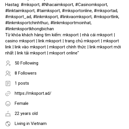
Hastag: #mksport, #Nhacaimksport, #Casinomksport,
#linktaimksport, #taimksport, #mksportonline, #mksportad,
#mksport_ad, #linkmksport, #linkvaomksport, #mksportlink,
#linkmksportchinhthuc, #linkmksportmoinhat,
#linkmksportkhongbichan
Từ khóa khách hàng tìm kiếm: mksport | nhà cái mksport |
casino mksport | link mksport | trang chủ mksport | mksport
link | link vào mksport | mksport chính thức | link mksport mới
nhất | link tải mksport | mksport online"
50 Following
8 Followers
1 posts
https://mksport.ad/
Female
22 years old
Living in Vietnam