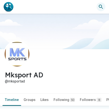
Mksport AD
@mksportad
Timeline
Groups
Likes
Following
Followers
P
50
8