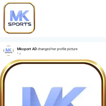
Mksport AD
changed her profile picture
1 y