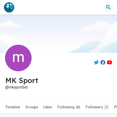
MK Sport
@mksportbid
Timeline
Groups
Likes
Following
Followers
P
49
5