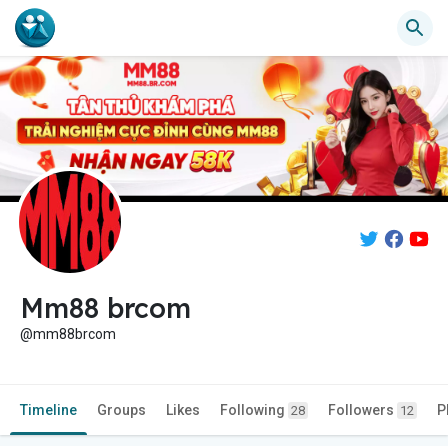
Mm88 brcom
@mm88brcom
Timeline
Groups
Likes
Following
Followers
P
28
12