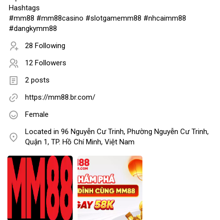
Hashtags
#mm88 #mm88casino #slotgamemm88 #nhcaimm88
#dangkymm88
28 Following
12 Followers
2 posts
https://mm88.br.com/
Female
Located in 96 Nguyễn Cư Trinh, Phường Nguyễn Cư Trinh,
Quận 1, TP. Hồ Chí Minh, Việt Nam