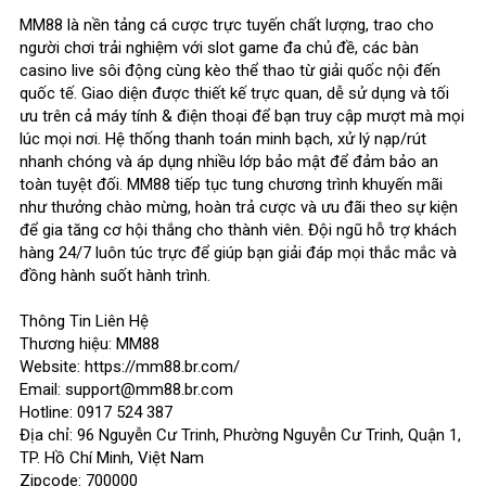
MM88 là nền tảng cá cược trực tuyến chất lượng, trao cho
người chơi trải nghiệm với slot game đa chủ đề, các bàn
casino live sôi động cùng kèo thể thao từ giải quốc nội đến
quốc tế. Giao diện được thiết kế trực quan, dễ sử dụng và tối
ưu trên cả máy tính & điện thoại để bạn truy cập mượt mà mọi
lúc mọi nơi. Hệ thống thanh toán minh bạch, xử lý nạp/rút
nhanh chóng và áp dụng nhiều lớp bảo mật để đảm bảo an
toàn tuyệt đối. MM88 tiếp tục tung chương trình khuyến mãi
như thưởng chào mừng, hoàn trả cược và ưu đãi theo sự kiện
để gia tăng cơ hội thắng cho thành viên. Đội ngũ hỗ trợ khách
hàng 24/7 luôn túc trực để giúp bạn giải đáp mọi thắc mắc và
đồng hành suốt hành trình.
Thông Tin Liên Hệ
Thương hiệu: MM88
Website: https://mm88.br.com/
Email: support@mm88.br.com
Hotline: 0917 524 387
Địa chỉ: 96 Nguyễn Cư Trinh, Phường Nguyễn Cư Trinh, Quận 1,
TP. Hồ Chí Minh, Việt Nam
Zipcode: 700000