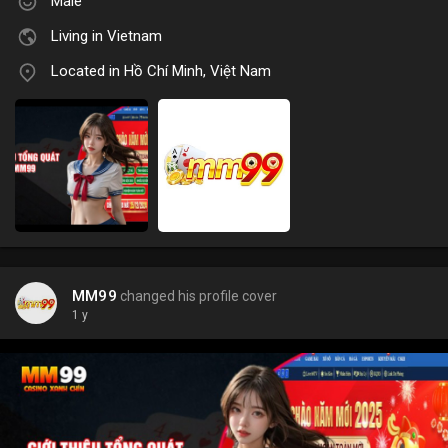
Male
Living in Vietnam
Located in Hồ Chí Minh, Việt Nam
MM99
changed his profile cover
1 y