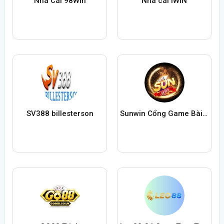
Nhà Cái 98Win
Nhà cái IWIN
SV388 billesterson
Sunwin Cổng Game Bài Đổi Thưởng