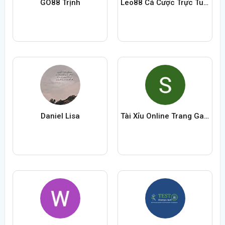
GO88 Trịnh
Leo88 Cá Cược Trực Tuyến
Daniel Lisa
Tài Xỉu Online Trang Game Tổng Hợp Tài Xỉu Uy T