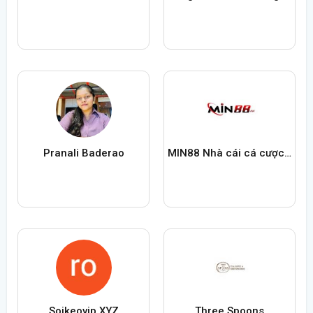
Pranali Baderao
MIN88 Nhà cái cá cược thể thao uy tín
Soikeovip XYZ
Three Spoons