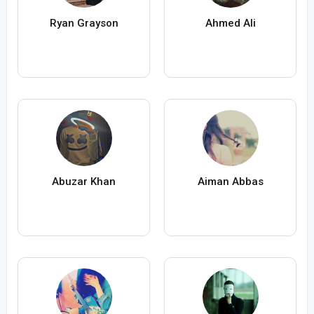
Ryan Grayson
Ahmed Ali
Abuzar Khan
Aiman Abbas