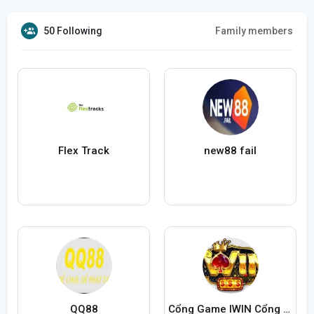
50 Following
Family members
Flex Track
new88 fail
QQ88
Cổng Game IWIN Cổng Game IWIN