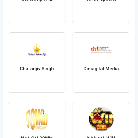
Charanjiv Singh
Dimagital Media