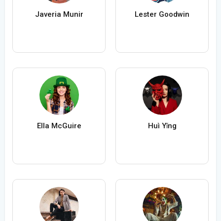
Javeria Munir
Lester Goodwin
Ella McGuire
Huì Yǐng