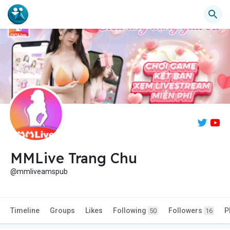
MMLive Trang Chu
@mmliveamspub
Timeline
Groups
Likes
Following
Followers
P
50
16