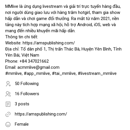
MMlive là ứng dụng livestream và giải trí trực tuyến hàng đầu,
nơi người dùng giao lưu với hàng trăm hotgirl, tham gia show
hấp dẫn và chơi game đổi thưởng. Ra mắt từ năm 2021, nền
tảng này tích hợp mạng xã hội, hỗ trợ Android, iOS, web và
mang đến nhiều khuyến mãi hấp dẫn.
Thông tin chi tiết:
Website: https://amspublishing.com/
Địa chỉ: Tổ dân phố 1, Thị trấn Thác Bà, Huyện Yên Bình, Tỉnh
Yên Bái, Việt Nam
Phone: +84 347021662
Email: acmmlive@gmail.com
#mmlive, #app_mmlive, #tai_mmlive, #livestream_mmlive
50 Following
16 Followers
3 posts
https://amspublishing.com/
Female