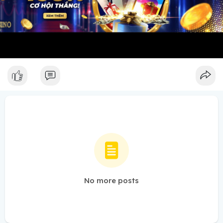
No more posts