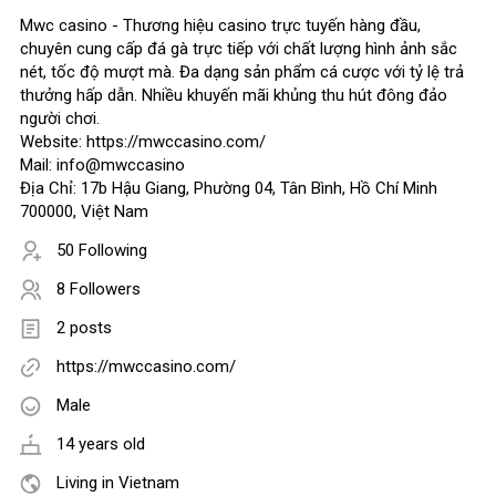
Mwc casino - Thương hiệu casino trực tuyến hàng đầu,
chuyên cung cấp đá gà trực tiếp với chất lượng hình ảnh sắc
nét, tốc độ mượt mà. Đa dạng sản phẩm cá cược với tỷ lệ trả
thưởng hấp dẫn. Nhiều khuyến mãi khủng thu hút đông đảo
người chơi.
Website: https://mwccasino.com/
Mail: info@mwccasino
Địa Chỉ: 17b Hậu Giang, Phường 04, Tân Bình, Hồ Chí Minh
700000, Việt Nam
50 Following
8 Followers
2 posts
https://mwccasino.com/
Male
14 years old
Living in Vietnam