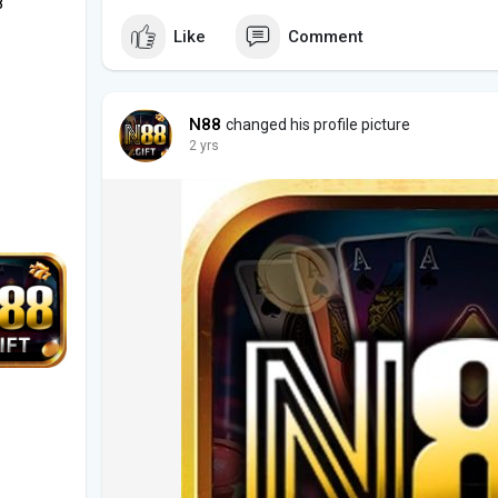
8
Like
Comment
N88
changed his profile picture
2 yrs