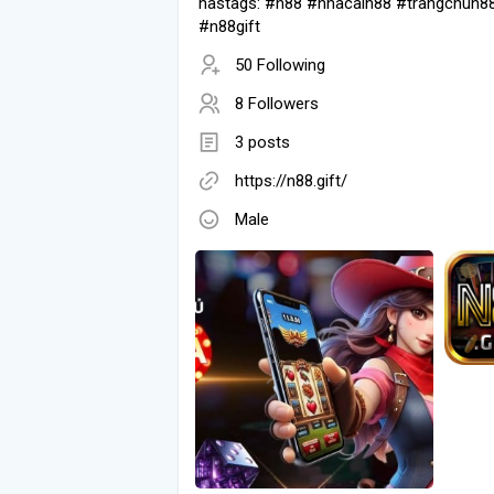
hastags: #n88 #nhacain88 #trangchun8
#n88gift
50 Following
8 Followers
3 posts
https://n88.gift/
Male