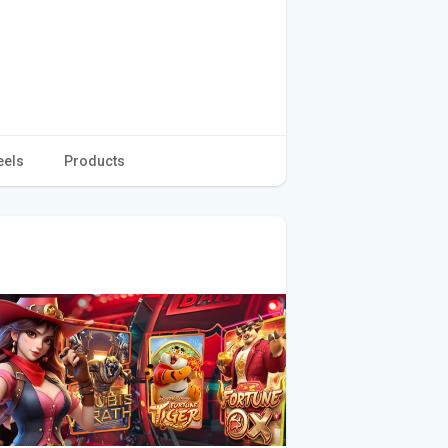
eels
Products