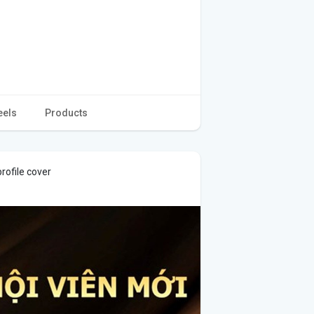
eels
Products
rofile cover