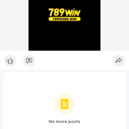
No more posts