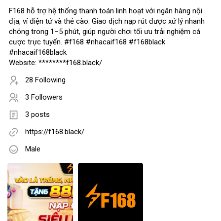
F168 hỗ trợ hệ thống thanh toán linh hoạt với ngân hàng nội
địa, ví điện tử và thẻ cào. Giao dịch nạp rút được xử lý nhanh
chóng trong 1–5 phút, giúp người chơi tối ưu trải nghiệm cá
cược trực tuyến. #f168 #nhacaif168 #f168black
#nhacaif168black
Website: ********f168.black/
28 Following
3 Followers
3 posts
https://f168.black/
Male