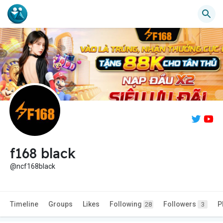
f168 black
@ncf168black
Timeline
Groups
Likes
Following
Followers
P
28
3