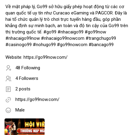
Về mặt pháp lý, Go99 sở hữu giấy phép hoạt động từ các cơ
quan quốc tế uy tín như Curacao eGaming và PAGCOR. Đây là
hai tổ chức quản lý trò chơi trực tuyến hàng đầu, góp phần
khẳng định sự minh bạch, an toàn và độ tin cậy của Go99 trên
thị trường quốc tế. #go99 #nhacaigo99 #go99now
#nhacaigo99now #nhacaigo99nowcom #trangchugo99
#casinogo99 #nohugo99 #go99nowcom #bancago99
Website: https://go99now.com/
48 Following
4 Followers
2 posts
https://go99now.com/
Male