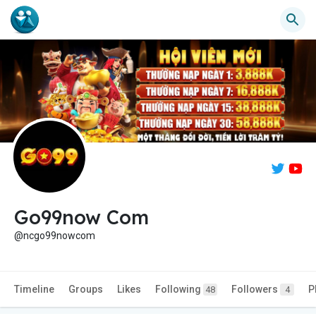
Go99now Com
@ncgo99nowcom
Timeline
Groups
Likes
Following
Followers
P
48
4