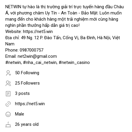
NETWIN tự hào là thị trường giải trí trực tuyến hàng đầu Châu
Á, với phương châm Uy Tín - An Toàn - Bảo Mật. Luôn muốn
mang đến cho khách hàng một trải nghiệm mới cùng hàng
nghìn phần thưởng hấp dẫn giá trị cao!
Website: https://net5.win
Địa chỉ: 49 Ng. 12 P. Đào Tấn, Cống Vị, Ba Đình, Hà Nội, Việt
Nam
Phone: 0987000757
Email: net2win@gmail.com
#netwin, #nha_cai_netwin, #netwin_casino
50 Following
25 Followers
3 posts
https://net5.win
Male
26 years old