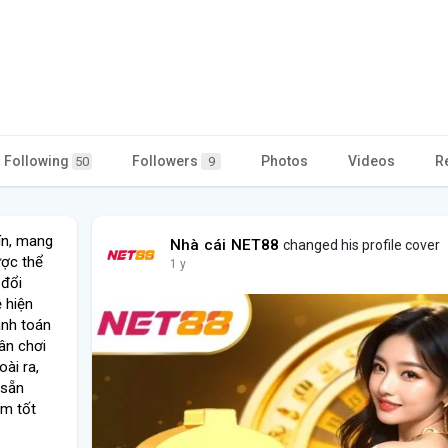
Following
Followers
Photos
Videos
R
50
9
ín, mang
Nhà cái NET88
changed his profile cover
ược thể
1 y
 đổi
 hiện
anh toán
ân chơi
ài ra,
 sẵn
ệm tốt