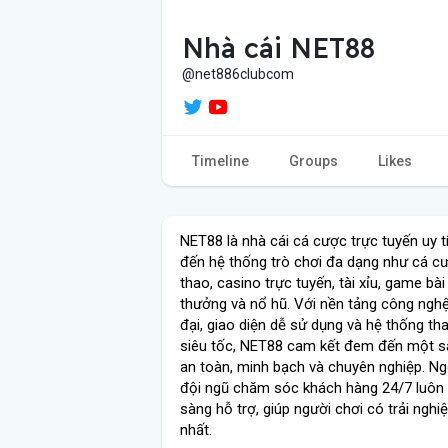
Nhà cái NET88
@net886clubcom
Timeline
Groups
Likes
NET88 là nhà cái cá cược trực tuyến uy t
đến hệ thống trò chơi đa dạng như cá c
thao, casino trực tuyến, tài xỉu, game bài
thưởng và nổ hũ. Với nền tảng công nghệ
đại, giao diện dễ sử dụng và hệ thống th
siêu tốc, NET88 cam kết đem đến một s
an toàn, minh bạch và chuyên nghiệp. Ngo
đội ngũ chăm sóc khách hàng 24/7 luôn
sàng hỗ trợ, giúp người chơi có trải nghi
nhất.