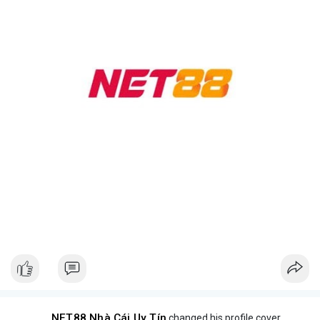
NET88 Nhà Cái Uy Tín
changed his profile cover