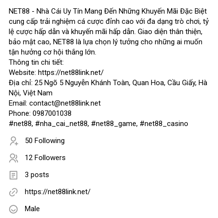
NET88 - Nhà Cái Uy Tín Mang Đến Những Khuyến Mãi Đặc Biệt
cung cấp trải nghiệm cá cược đỉnh cao với đa dạng trò chơi, tỷ
lệ cược hấp dẫn và khuyến mãi hấp dẫn. Giao diện thân thiện,
bảo mật cao, NET88 là lựa chọn lý tưởng cho những ai muốn
tận hưởng cơ hội thắng lớn.
Thông tin chi tiết:
Website: https://net88link.net/
Địa chỉ: 25 Ngõ 5 Nguyễn Khánh Toàn, Quan Hoa, Cầu Giấy, Hà
Nội, Việt Nam
Email: contact@net88link.net
Phone: 0987001038
#net88, #nha_cai_net88, #net88_game, #net88_casino
50 Following
12 Followers
3 posts
https://net88link.net/
Male