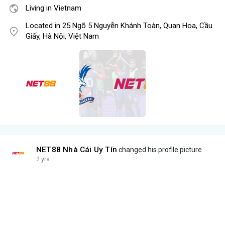
Living in Vietnam
Located in 25 Ngõ 5 Nguyễn Khánh Toàn, Quan Hoa, Cầu
Giấy, Hà Nội, Việt Nam
NET88 Nhà Cái Uy Tín
changed his profile picture
2 yrs