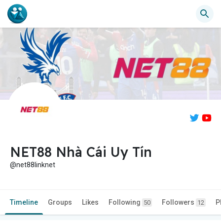
NET88 Nhà Cái Uy Tín
@net88linknet
Timeline
Groups
Likes
Following
Followers
P
50
12