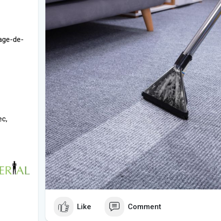
yage-de-
ec,
Like
Comment