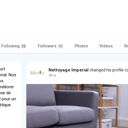
Following
Followers
Photos
Videos
R
28
10
uct
Nettoyage Imperial
changed his profile c
rial. Nos
49 w
os
méliorer
 vie de
l pour un
gétique