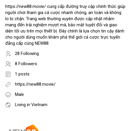
https://new88.movie/ cung cấp đường truy cập chính thức giúp
người chơi tham gia cá cược nhanh chóng, an toàn và không
lo bị chặn. Trang web thường xuyên được cập nhật nhằm
mang đến trải nghiệm mượt mà, bảo mật tuyệt đối và giao
diện tối ưu trên mọi thiết bị. Đây chính là lựa chọn tin cậy dành
cho người dùng muốn khám phá thế giới cá cược trực tuyến
đẳng cấp cùng NEW88.
28 Following
8 Followers
1 posts
https://new88.movie/
Male
Living in Vietnam