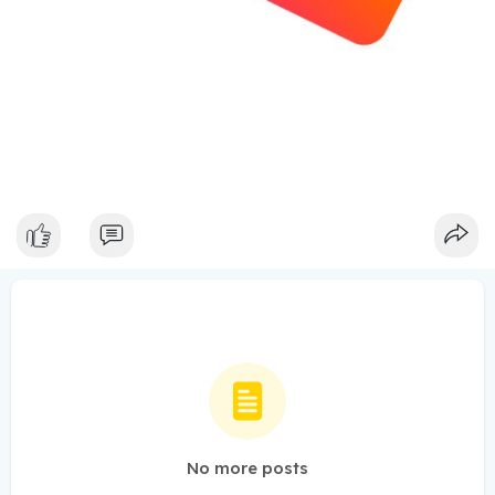
No more posts